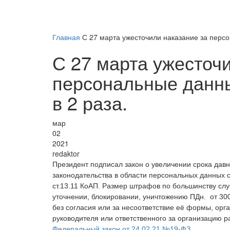
Главная
С 27 марта ужесточили наказание за перс
С 27 марта ужесточ
персональные данн
в 2 раза.
мар
02
2021
redaktor
Президент подписал закон о увеличении срока давн
законодательства в области персональных данных с
ст.13.11 КоАП. Размер штрафов по большинству слу
уточнении, блокировании, уничтожению ПДн. от 300
без согласия или за несоответствие её формы, орг
руководителя или ответственного за организацию р
Федеральный закон от 24.02.21 №19-ФЗ.