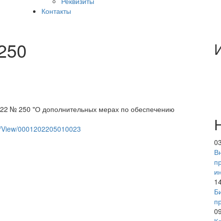
Реквизиты
Контакты
250
2022 № 250 "О дополнительных мерах по обеспечению
ent/View/0001202205010023
0
В
п
и
1
Б
п
0