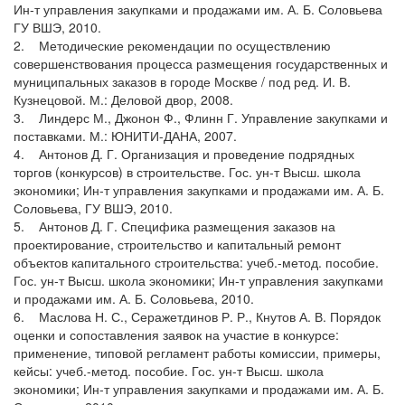
Ин-т управления закупками и продажами им. А. Б. Соловьева
ГУ ВШЭ, 2010.
2. Методические рекомендации по осуществлению
совершенствования процесса размещения государственных и
муниципальных заказов в городе Москве / под ред. И. В.
Кузнецовой. М.: Деловой двор, 2008.
3. Линдерс М., Джонон Ф., Флинн Г. Управление закупками и
поставками. М.: ЮНИТИ-ДАНА, 2007.
4. Антонов Д. Г. Организация и проведение подрядных
торгов (конкурсов) в строительстве. Гос. ун-т Высш. школа
экономики; Ин-т управления закупками и продажами им. А. Б.
Соловьева, ГУ ВШЭ, 2010.
5. Антонов Д. Г. Специфика размещения заказов на
проектирование, строительство и капитальный ремонт
объектов капитального строительства: учеб.-метод. пособие.
Гос. ун-т Высш. школа экономики; Ин-т управления закупками
и продажами им. А. Б. Соловьева, 2010.
6. Маслова Н. С., Серажетдинов Р. Р., Кнутов А. В. Порядок
оценки и сопоставления заявок на участие в конкурсе:
применение, типовой регламент работы комиссии, примеры,
кейсы: учеб.-метод. пособие. Гос. ун-т Высш. школа
экономики; Ин-т управления закупками и продажами им. А. Б.