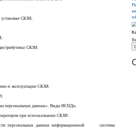
П
к
о
 установке СКЗИ;
К
И;
В
(дистрибутива) СКЗИ;
анию и эксплуатации СКЗИ;
И.
ема персональных данных». Виды ИСПДн.
Оператором при использовании СКЗИ:
сности персональных данных информационной системы