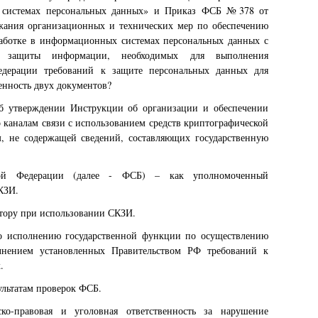
 системах персональных данных» и Приказ ФСБ №378 от
ржания организационных и технических мер по обеспечению
аботке в информационных системах персональных данных с
ой защиты информации, необходимых для выполнения
едерации требований к защите персональных данных для
енность двух документов?
 утверждении Инструкции об организации и обеспечении
о каналам связи с использованием средств криптографической
 не содержащей сведений, составляющих государственную
ской Федерации (далее - ФСБ) – как уполномоченный
КЗИ.
тору при использовании СКЗИ.
о исполнению государственной функции по осуществлению
олнением установленных Правительством РФ требований к
.
ультатам проверок ФСБ.
ско-правовая и уголовная ответственность за нарушение