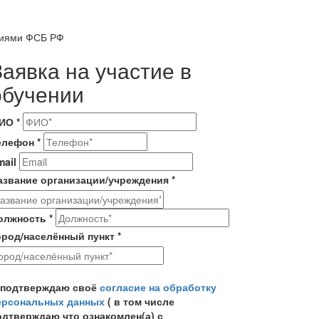
аниями ФСБ РФ
Заявка на участие в
обучении
ИО
*
елефон
*
mail
азвание организации/учреждения
*
олжность
*
ород/населённый пункт
*
огласие на обработку персональных данных
*
 подтверждаю своё
согласие на обработку
ерсональных данных
( в том числе
одтверждаю что ознакомлен(а) с