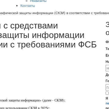
Реквизиты
Контакты
графической защиты информации (СКЗИ) в соответствии с требов
 с средствами
 защиты информации
вии с требованиями ФСБ
Ф
Т
E
Н
Д
Г
С
Я
еской защиты информации» (далее - СКЗИ);
п
п
их использование СКЗИ в 2025г;