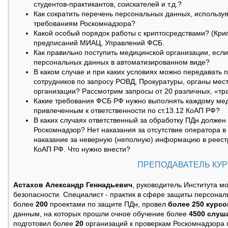
студентов-практикантов, соискателей и т.д.?
Как сократить перечень персональных данных, использу
требованиям Роскомнадзора?
Какой особый порядок работы с криптосредствами? (Крип
предписаний МИАЦ, Управлений ФСБ.
Как правильно поступить медицинской организации, если
персональных данных в автоматизированном виде?
В каком случае и при каких условиях можно передавать
сотрудников по запросу РОВД, Прокуратуры, органы мес
организации? Рассмотрим запросы от 20 различных, «тр
Какие требования ФСБ РФ нужно выполнять каждому мед
привлеченным к ответственности по ст.13.12 КоАП РФ?
В каких случаях ответственный за обработку ПДн долже
Роскомнадзор? Нет наказания за отсутствие оператора в
наказание за неверную (неполную) информацию в реестр
КоАП РФ. Что нужно внести?
ПРЕПОДАВАТЕЛЬ КУ
Астахов Александр Геннадьевич
, руководитель Института 
безопасности. Специалист - практик в сфере защиты персонал
более
200
проектами по защите ПДн, провел
более 250 курсо
данным, на которых прошли очное обучение более
4500 слуш
подготовил более
20
организаций к проверкам Роскомнадзора