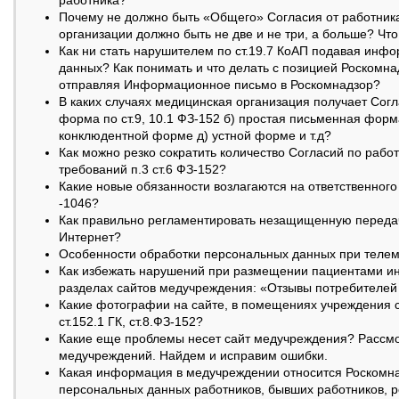
работника?
Почему не должно быть «Общего» Согласия от работник
организации должно быть не две и не три, а больше? Чт
Как ни стать нарушителем по ст.19.7 КоАП подавая инф
данных? Как понимать и что делать с позицией Роскомн
отправляя Информационное письмо в Роскомнадзор?
В каких случаях медицинская организация получает Согл
форма по ст.9, 10.1 ФЗ-152 б) простая письменная форма
конклюдентной форме д) устной форме и т.д?
Как можно резко сократить количество Согласий по рабо
требований п.3 ст.6 ФЗ-152?
Какие новые обязанности возлагаются на ответственног
-1046?
Как правильно регламентировать незащищенную переда
Интернет?
Особенности обработки персональных данных при теле
Как избежать нарушений при размещении пациентами ин
разделах сайтов медучреждения: «Отзывы потребителей
Какие фотографии на сайте, в помещениях учреждения с
ст.152.1 ГК, ст.8.ФЗ-152?
Какие еще проблемы несет сайт медучреждения? Рассм
медучреждений. Найдем и исправим ошибки.
Какая информация в медучреждении относится Роскомна
персональных данных работников, бывших работников, р