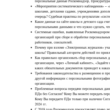
персональные данные Роскомнадзор, Прокуратура
«Мероприятия систематического наблюдения» − «
школами, детскими садами, учреждениями дополн
очередь? Судебная практика по результатам «сист
Какие данные на сайте школы и детского сада сч
персональными данными и что нужно сделать, чт
Системные ошибки, выявленные Роскомнадзором в
организаций при сборе и обработке персональны
работников, соискателей.
Почему при взломе «Электронных журналов» учащ
школы? Правильный алгоритм действий по привл
Как правильно организовать сбор персональных д
организации, через «Личный кабинет», «Задайте 
каких обязательных документов приводит к нака
Требования законодательства к размещению и пр
другой информации с персональными фотография
организации.
Проблемные вопросы передачи персональных данн
ПДн без Согласия? Кому Вы можете передать перс
Кому Вы передаете ПДн только при наличии Согл
2024 гг.
С 2018 года Роскомнадзор предоставляет право дет