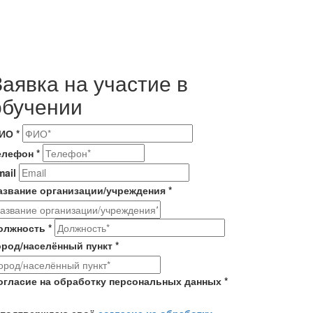
Заявка на участие в
обучении
ИО
*
елефон
*
mail
азвание организации/учреждения
*
олжность
*
ород/населённый пункт
*
огласие на обработку персональных данных
*