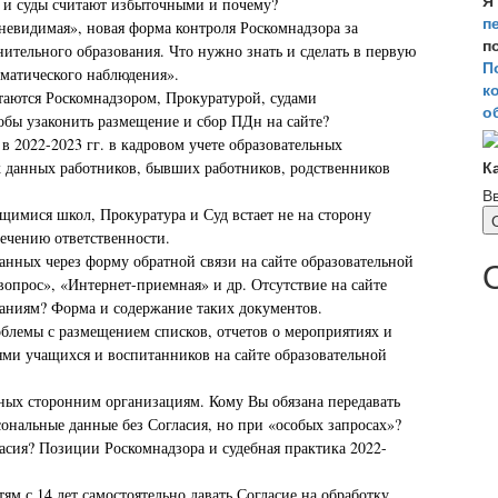
Я
 и суды считают избыточными и почему?
п
невидимая», новая форма контроля Роскомнадзора за
п
ительного образования. Что нужно знать и сделать в первую
П
ематического наблюдения».
к
итаются Роскомнадзором, Прокуратурой, судами
о
обы узаконить размещение и сбор ПДн на сайте?
 2022-2023 гг. в кадровом учете образовательных
К
х данных работников, бывших работников, родственников
В
имися школ, Прокуратура и Суд встает не на сторону
ечению ответственности.
анных через форму обратной связи на сайте образовательной
вопрос», «Интернет-приемная» и др. Отсутствие на сайте
заниям? Форма и содержание таких документов.
облемы с размещением списков, отчетов о мероприятиях и
ми учащихся и воспитанников на сайте образовательной
ых сторонним организациям. Кому Вы обязана передавать
ональные данные без Согласия, но при «особых запросах»?
асия? Позиции Роскомнадзора и судебная практика 2022-
ям с 14 лет самостоятельно давать Согласие на обработку