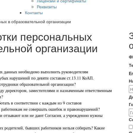
Лицензии и сертификаты
Реквизиты
Контакты
ных в образовательной организации
отки персональных
ельной организации
Ф
Т
ных данных необходимо выполнить руководителям
E
убых нарушений по девяти составам ст.13.11 КоАП.
Н
отрудники образовательной организации?
жду директором, заместителями и назначенным ответственным
и?
Д
отать в соответствии с каждым из 9 составов
Г
ь работникам не совершать ошибок и правонарушений?
ели отзывают или не дают Согласия, а учреждению нужны
С
их родителей, бывших работников нельзя собирать? Какие