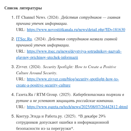
Список литературы
IT Channel News. (2024).
Действия сотрудников — главная
причина утечек информации
.
URL:
https://www.novostiitkanala.ru/news/detail.php?ID=181630
ITSec.Ru
. (2024).
Действия сотрудников назвали главной
причиной утечек информации
.
URL:
https://www.itsec.ru/news/deystviya-sotrudnikov-nazvali-
glavnoy-prichinoy-utechek-informazii
Zivver. (2024).
Security Spotlight: How to Create a Positive
Culture Around Security
.
URL:
https://www.zivver.com/blog/security-spotlight-how-to-
create-a-positive-security-culture
Газета.Ru / RTM Group. (2025).
Кибербезопасники погрязли в
рутине и не успевают защищать российские компании
.
URL:
https://www.gazeta.ru/tech/news/2025/08/07/26442812.shtml
Контур.Эгида и Работа.ру. (2025). *В декабре 29%
сотрудников допускают ошибки в информационной
безопасности из-за перегрузки*.