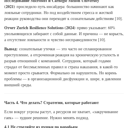
Исследование Microsoft и Carnegie Mellon University
(2021)
проследило путь инсайдера: большинство начинают как
лояльные сотрудники. Но под воздействием стресса и жесткой
реакции руководства они переходят к сознательным действиям [10].
Отчет Zurich Resilience Solutions (2024)
прямо указывает: 60%
увольняющихся забирают с собой данные. И причина — не корысть,
а отсутствие лояльности и чувство несправедливости [10].
Вывод:
сознательные утечки — это часто не спланированное
преступление, а отсроченная реакция на хроническую усталость и
разрыв отношений с компанией. Сотрудник, который годами
страдал от бессмысленных правил и страха наказания, в какой-то
момент просто срывается. Формально он нарушитель. Но корень
проблемы — в организационной дисфункции и, шире, в давлении
внешней среды.
Часть 4. Что делать? Стратегии, которые работают
Если вокруг угрозы растут, а ресурсов не хватает, «закручивание
гаек» — худшее решение. Нужно менять подход.
4.1 Не стреляйте из пушки по воробьям