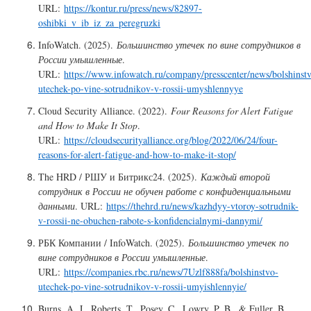
URL:
https://kontur.ru/press/news/82897-
oshibki_v_ib_iz_za_peregruzki
InfoWatch. (2025).
Большинство утечек по вине сотрудников в
России умышленные
.
URL:
https://www.infowatch.ru/company/presscenter/news/bolshinst
utechek-po-vine-sotrudnikov-v-rossii-umyshlennyye
Cloud Security Alliance. (2022).
Four Reasons for Alert Fatigue
and How to Make It Stop
.
URL:
https://cloudsecurityalliance.org/blog/2022/06/24/four-
reasons-for-alert-fatigue-and-how-to-make-it-stop/
The HRD / РШУ и Битрикс24. (2025).
Каждый второй
сотрудник в России не обучен работе с конфиденциальными
данными
. URL:
https://thehrd.ru/news/kazhdyy-vtoroy-sotrudnik-
v-rossii-ne-obuchen-rabote-s-konfidencialnymi-dannymi/
РБК Компании / InfoWatch. (2025).
Большинство утечек по
вине сотрудников в России умышленные
.
URL:
https://companies.rbc.ru/news/7Uzlf888fa/bolshinstvo-
utechek-po-vine-sotrudnikov-v-rossii-umyishlennyie/
Burns, A. J., Roberts, T., Posey, C., Lowry, P. B., & Fuller, B.