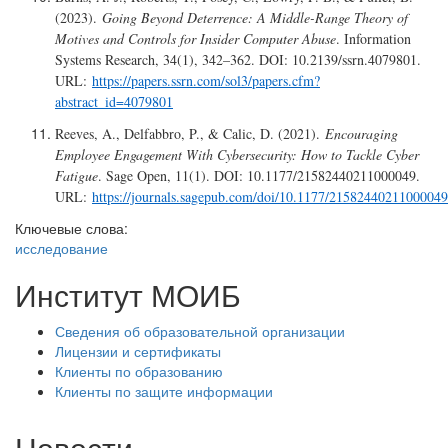
(2023).
Going Beyond Deterrence: A Middle-Range Theory of
Motives and Controls for Insider Computer Abuse
. Information
Systems Research, 34(1), 342–362. DOI: 10.2139/ssrn.4079801.
URL:
https://papers.ssrn.com/sol3/papers.cfm?
abstract_id=4079801
Reeves, A., Delfabbro, P., & Calic, D. (2021).
Encouraging
Employee Engagement With Cybersecurity: How to Tackle Cyber
Fatigue
. Sage Open, 11(1). DOI: 10.1177/21582440211000049.
URL:
https://journals.sagepub.com/doi/10.1177/21582440211000049
Ключевые слова:
исследование
Институт МОИБ
Сведения об образовательной организации
Лицензии и сертификаты
Клиенты по образованию
Клиенты по защите информации
Новости