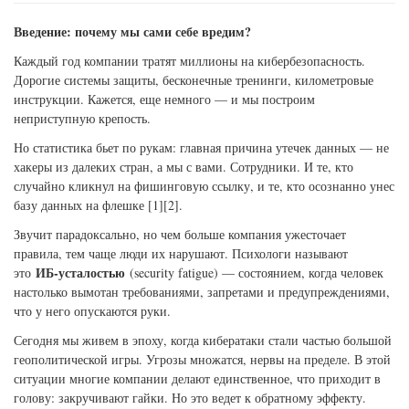
Введение: почему мы сами себе вредим?
Каждый год компании тратят миллионы на кибербезопасность.
Дорогие системы защиты, бесконечные тренинги, километровые
инструкции. Кажется, еще немного — и мы построим
неприступную крепость.
Но статистика бьет по рукам: главная причина утечек данных — не
хакеры из далеких стран, а мы с вами. Сотрудники. И те, кто
случайно кликнул на фишинговую ссылку, и те, кто осознанно унес
базу данных на флешке [1][2].
Звучит парадоксально, но чем больше компания ужесточает
правила, тем чаще люди их нарушают. Психологи называют
ИБ-усталостью
это
(security fatigue) — состоянием, когда человек
настолько вымотан требованиями, запретами и предупреждениями,
что у него опускаются руки.
Сегодня мы живем в эпоху, когда кибератаки стали частью большой
геополитической игры. Угрозы множатся, нервы на пределе. В этой
ситуации многие компании делают единственное, что приходит в
голову: закручивают гайки. Но это ведет к обратному эффекту.