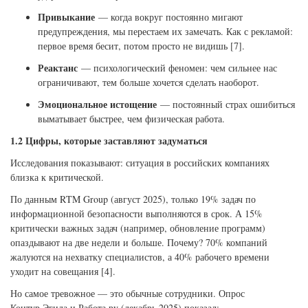
Привыкание
— когда вокруг постоянно мигают
предупреждения, мы перестаем их замечать. Как с рекламой:
первое время бесит, потом просто не видишь [7].
Реактанс
— психологический феномен: чем сильнее нас
ограничивают, тем больше хочется сделать наоборот.
Эмоциональное истощение
— постоянный страх ошибиться
выматывает быстрее, чем физическая работа.
1.2 Цифры, которые заставляют задуматься
Исследования показывают: ситуация в российских компаниях
близка к критической.
По данным RTM Group (август 2025), только 19% задач по
информационной безопасности выполняются в срок. А 15%
критически важных задач (например, обновление программ)
опаздывают на две недели и больше. Почему? 70% компаний
жалуются на нехватку специалистов, а 40% рабочего времени
уходит на совещания [4].
Но самое тревожное — это обычные сотрудники. Опрос
Контур.Эгида и Работа.ру (декабрь 2025) показал: