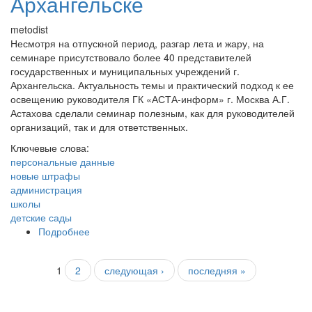
Архангельске
metodist
Несмотря на отпускной период, разгар лета и жару, на
семинаре присутствовало более 40 представителей
государственных и муниципальных учреждений г.
Архангельска. Актуальность темы и практический подход к ее
освещению руководителя ГК «АСТА-информ» г. Москва А.Г.
Астахова сделали семинар полезным, как для руководителей
организаций, так и для ответственных.
Ключевые слова:
персональные данные
новые штрафы
администрация
школы
детские сады
Подробнее
о 05 июля прошел семинар «Персональные
данные с 1 июля 2017 г: новые требования,
штрафы, позиция судов» в г. Архангельске
Страницы
1
2
следующая ›
последняя »